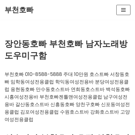
부천호빠
콘
텐
츠
로
장안동호빠 부천호빠 남자노래방
건
도우미구함
너
뛰
기
부천호빠 010-8588-5888 주대 10만원 호스트빠 서창동호
빠 임학동여성전용클럽 학익동여성전용바 분당여성전용클
럽 용현동호빠 만수동호스트바 연희동호스트바 백석동호빠
시흥여성전용바 부천호빠젠틀맨여성전용클럽 남구여성전
용바 갈산동호스트바 신흥동호빠 양천구호빠 신포동여성전
용클럽 김포여성전용클럽 수원호스트바 강화호스트바 고양
여성전용클럽