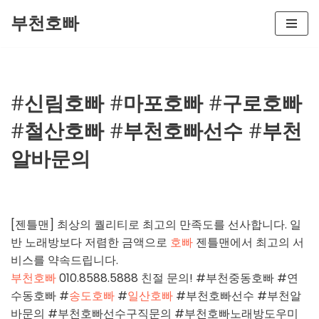
부천호빠
콘
텐
츠
로
#신림호빠 #마포호빠 #구로호빠
건
#철산호빠 #부천호빠선수 #부천
너
뛰
알바문의
기
[젠틀맨] 최상의 퀄리티로 최고의 만족도를 선사합니다. 일
반 노래방보다 저렴한 금액으로
호빠
젠틀맨에서 최고의 서
비스를 약속드립니다.
부천호빠
010.8588.5888 친절 문의! #부천중동호빠 #연
수동호빠 #
송도호빠
#
일산호빠
#부천호빠선수 #부천알
바문의 #부천호빠선수구직문의 #부천호빠노래방도우미